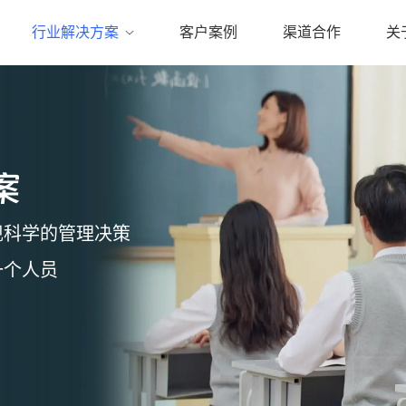
行业解决方案
客户案例
渠道合作
关
提供管控与提效解决方案
、视频合规监管；
敏加微；
案
KPI考核有依据；
留存
现科学的管理决策
一个人员
公司达成长期合作，
用户信息保护等举措，助力行业实现合规催收