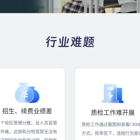
行业难题
招生、续费业绩差
质检工作难开展
各个校区管理分散，且人员监管
质检工作通过截图和查看CRM
工作难。总部和分校高管无法有
方式，效率低下，违规行为层