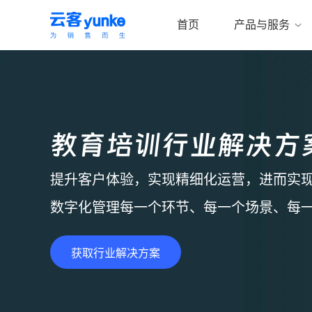
首页
产品与服务
金融催收
为「金融催收」行业
对催收员电话、微信、语音
理财保险
对催收名单的脱敏外呼、脱
教育培训行业解决方
智能生成数据报表，工作量化
地产家装
对催收过程、跟进过程整体
提升客户体验，实现精细化运营，进而实
教育培训
更多 >>
数字化管理每一个环节、每一个场景、每
汽车行业
云客与多家金融机构与持牌催收
获取行业解决方案
企业服务
通过沟通数据留存、智能质检及
医美健康